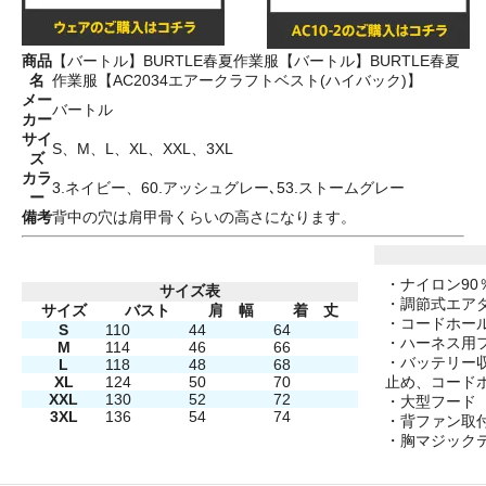
商品
【バートル】BURTLE春夏作業服【バートル】BURTLE春夏
名
作業服【AC2034エアークラフトベスト(ハイバック)】
メー
バートル
カー
サイ
S、M、L、XL、XXL、3XL
ズ
カラ
3.ネイビー、60.アッシュグレー､53.ストームグレー
ー
備考
背中の穴は肩甲骨くらいの高さになります。
・ナイロン90
サイズ表
・調節式エア
サイズ
バスト
肩 幅
着 丈
・コードホー
S
110
44
64
・ハーネス用
M
114
46
66
・バッテリー
L
118
48
68
XL
124
50
70
止め、コード
XXL
130
52
72
・大型フード
3XL
136
54
74
・背ファン取
・胸マジック