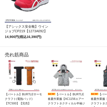
【アシックス安全靴】ウイン
ジョブCP219【1273A092】
14,900円(税込16,390円)
売れ筋商品
【バートル】BURTLEサーモ
【バートル】BURTLE
【バー
クラフト(電熱パッド)
春夏作業服【AC1156エアー
春夏作業服【
【TC500】【完売】
クラフトタクティカル半袖ジ
クラフトタ