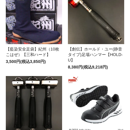
【藍染安全足袋】紀州（10枚
【創伝】ホールド・ユー(静音
こはぜ）【三和ハード】
タイプ)足場ハンマー【HOLD-
U】
3,500円(税込3,850円)
8,380円(税込9,218円)