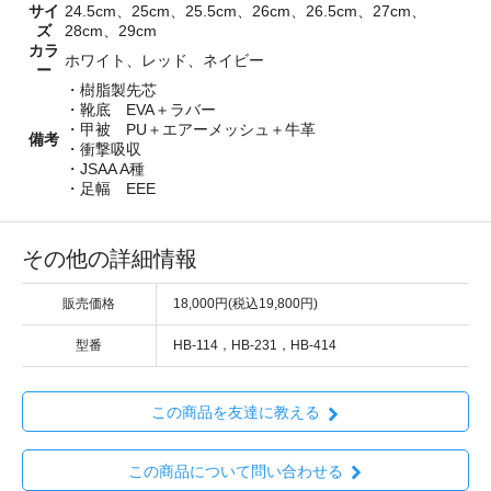
サイ
24.5cm、25cm、25.5cm、26cm、26.5cm、27cm、
ズ
28cm、29cm
カラ
ホワイト、レッド、ネイビー
ー
・樹脂製先芯
・靴底 EVA＋ラバー
・甲被 PU＋エアーメッシュ＋牛革
備考
・衝撃吸収
・JSAA A種
・足幅 EEE
その他の詳細情報
販売価格
18,000円(税込19,800円)
型番
HB-114，HB-231，HB-414
この商品を友達に教える
この商品について問い合わせる