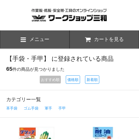
メニュー
カートを見る
【手袋・手甲】 に登録されている商品
65
件の商品が見つかりました
おすすめ順
価格順
新着順
カテゴリー一覧
革手袋
ゴム手袋
軍手
手甲