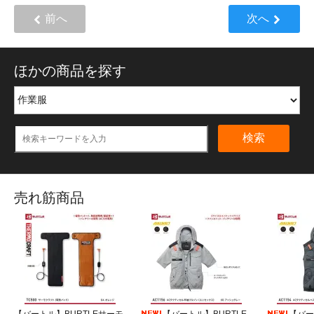
前へ
次へ
ほかの商品を探す
検索
売れ筋商品
【バートル】BURTLEサーモ
【バートル】BURTLE
【バー