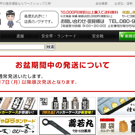
甲の激安通販ならワークショップ三和
会社概要
お支払・送料
鳶服
安全帯・ランヤード
安全靴