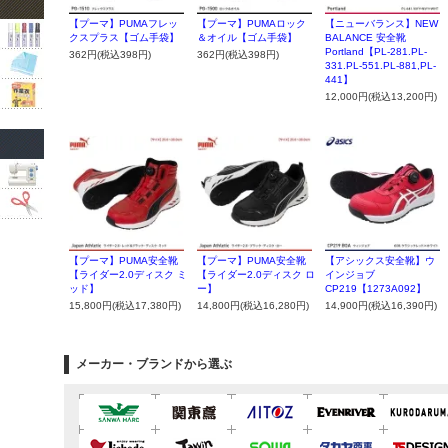
【プーマ】PUMAフレッ
【プーマ】PUMAロック
【ニューバランス】NEW
クスプラス【ゴム手袋】
＆オイル【ゴム手袋】
BALANCE 安全靴
Portland【PL-281.PL-
362円(税込398円)
362円(税込398円)
331.PL-551.PL-881,PL-
441】
12,000円(税込13,200円)
【プーマ】PUMA安全靴
【プーマ】PUMA安全靴
【アシックス安全靴】ウ
【ライダー2.0ディスク ミ
【ライダー2.0ディスク ロ
インジョブ
ッド】
ー】
CP219【1273A092】
15,800円(税込17,380円)
14,800円(税込16,280円)
14,900円(税込16,390円)
メーカー・ブランドから選ぶ