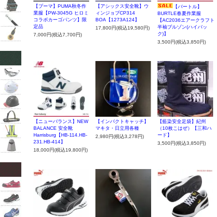
【プーマ】PUMA秋冬作
【アシックス安全靴】ウ
【バートル】
業服【PW-3045G ヒロミ
ィンジョブCP314
BURTLE春夏作業服
コラボカーゴパンツ】限
BOA【1273A124】
【AC2036エアークラフト
定品
半袖ブルゾン(ハイバッ
17,800円(税込19,580円)
ク)】
7,000円(税込7,700円)
3,500円(税込3,850円)
【ニューバランス】NEW
【インパクトキャッチ】
【藍染安全足袋】紀州
BALANCE 安全靴
マキタ・日立用各種
（10枚こはぜ）【三和ハ
Harrisburg【HB-114.HB-
ード】
2,980円(税込3,278円)
231.HB-414】
3,500円(税込3,850円)
18,000円(税込19,800円)