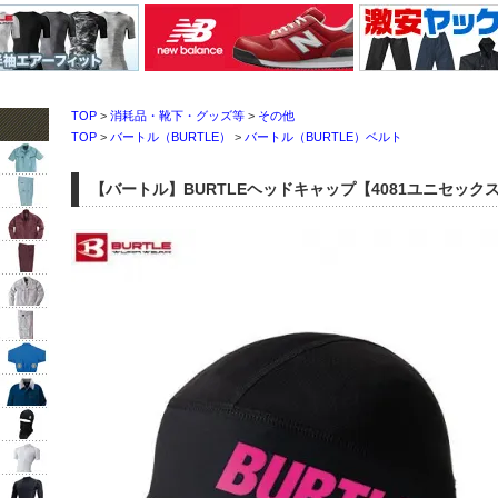
TOP
>
消耗品・靴下・グッズ等
>
その他
TOP
>
バートル（BURTLE）
>
バートル（BURTLE）ベルト
【バートル】BURTLEヘッドキャップ【4081ユニセック