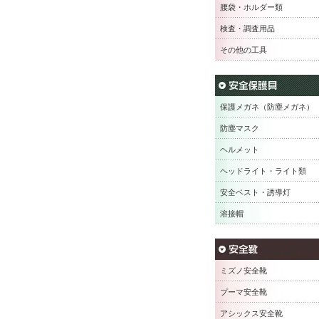
腰袋・ホルダー類
検査・調査用品
その他の工具
保護メガネ（防塵メガネ）
防塵マスク
ヘルメット
ヘッドライト・ライト類
安全ベスト・誘導灯
溶接帽
ミズノ安全靴
プーマ安全靴
アシックス安全靴