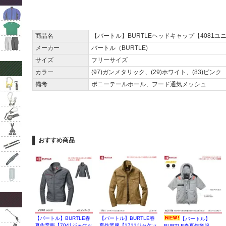
商品名
【バートル】BURTLEヘッドキャップ【4081ユ
メーカー
バートル（BURTLE)
サイズ
フリーサイズ
カラー
(97)ガンメタリック、(29)ホワイト、(83)ピンク
備考
ポニーテールホール、フード通気メッシュ
おすすめ商品
【バートル】BURTLE春
【バートル】BURTLE春
【バートル】
夏作業服【7041ジャケッ
夏作業服【1711ジャケッ
BURTLE春夏作業服