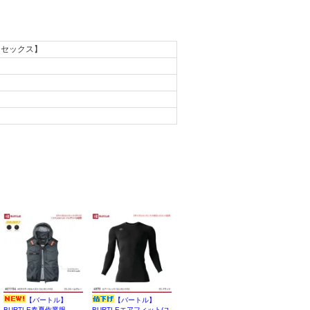
ニセックス】
【バートル】
【バートル】
BURTLE春夏作業服
BURTLEエアフィット(ユ