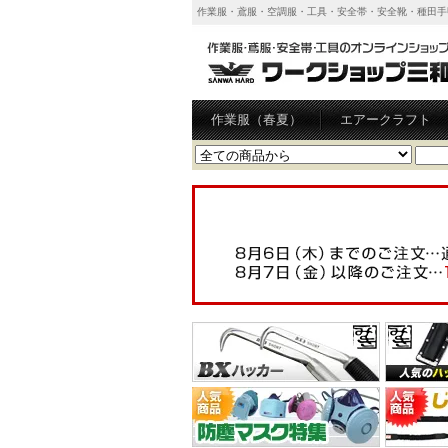
作業服・鳶服・空調服・工具・安全帯・安全靴・種田手
作業服（春夏）
エアークラフト