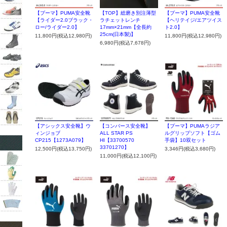
【プーマ】PUMA安全靴
【TOP】総磨き別注薄型
【プーマ】PUMA安全靴
【ライダー2.0ブラック・
ラチェットレンチ
【ヘリテイジ/エアツイス
ロー/ライダー2.0】
17mm×21mm【全長約
ト2.0】
25cm(日本製)】
11,800円(税込12,980円)
11,800円(税込12,980円)
6,980円(税込7,678円)
【アシックス安全靴】ウ
【コンバース安全靴】
【プーマ】PUMAラジア
ィンジョブ
ALL STAR PS
ルグリップソフト【ゴム
CP215【1273A079】
HI【33700570
手袋】10双セット
33701270】
12,500円(税込13,750円)
3,346円(税込3,680円)
11,000円(税込12,100円)