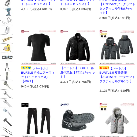
ト（ユニセックス）】
ト（ユニセックス）】
【AC1156エアークラフト
タクティカル半袖ジャケ
4,183円(税込4,601円)
3,995円(税込4,394円)
ット】
3,901円(税込4,291円)
ク
【バートル】BURTLE春
【バートル】
【バートル】
夏作業服【9511ジャケッ
BURTLE半袖エアーフィ
BURTLE春夏作業服
ー
ト】
ット(ユニセックス)
【AC1151エアークラフト
【4071】
タクティカルブルゾン】
4,324円(税込4,756円)
940円(税込1,034円)
4,136円(税込4,549円)