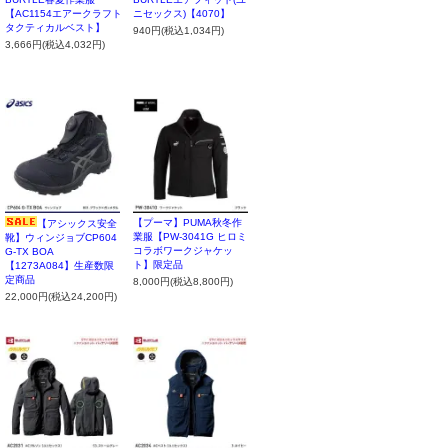
【AC1154エアークラフト
ニセックス)【4070】
タクティカルベスト】
940円(税込1,034円)
3,666円(税込4,032円)
【プーマ】PUMA秋冬作
【アシックス安全
業服【PW-3041G ヒロミ
靴】ウィンジョブCP604
コラボワークジャケッ
G-TX BOA
ト】限定品
【1273A084】生産数限
定商品
8,000円(税込8,800円)
22,000円(税込24,200円)