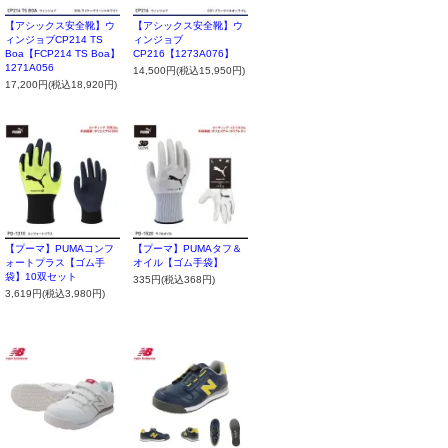
【アシックス安全靴】ウ
【アシックス安全靴】ウ
ィンジョブCP214 TS
ィンジョブ
Boa【FCP214 TS Boa】
CP216【1273A076】
1271A056
14,500円(税込15,950円)
17,200円(税込18,920円)
【プーマ】PUMAコンフ
【プーマ】PUMAタフ＆
ォートプラス【ゴム手
オイル【ゴム手袋】
袋】10双セット
335円(税込368円)
3,619円(税込3,980円)