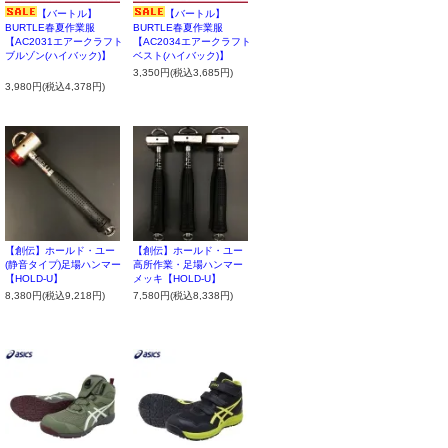
【バートル】
【バートル】
BURTLE春夏作業服
BURTLE春夏作業服
【AC2031エアークラフト
【AC2034エアークラフト
ブルゾン(ハイバック)】
ベスト(ハイバック)】
3,350円(税込3,685円)
3,980円(税込4,378円)
【創伝】ホールド・ユー
【創伝】ホールド・ユー
(静音タイプ)足場ハンマー
高所作業・足場ハンマー
【HOLD-U】
メッキ【HOLD-U】
8,380円(税込9,218円)
7,580円(税込8,338円)