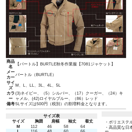
商品
【バートル】BURTLE秋冬作業服【7081ジャケット】
名
メー
バートル（BURTLE）
カー
サイ
M、L、LL、3L、4L、5L
ズ
カラ
(3)ネイビー、（5）シルバー、（17）クーガー、（24）キ
ー
ャメル、(42)ロイヤルブルー、（86）レッド
備考
5Lサイズは500円（税別）の割増料金となります。
サイズ表
サイズ
胸囲
肩幅
袖丈
着丈
・ポリエステル
M
112
46
58
64
・高品質な日
L
116
48
60
66