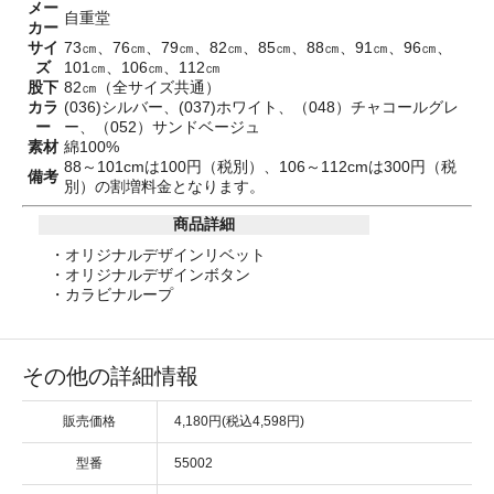
メー
自重堂
カー
サイ
73㎝、76㎝、79㎝、82㎝、85㎝、88㎝、91㎝、96㎝、
ズ
101㎝、106㎝、112㎝
股下
82㎝（全サイズ共通）
カラ
(036)シルバー、(037)ホワイト、（048）チャコールグレ
ー
ー、（052）サンドベージュ
素材
綿100%
88～101cmは100円（税別）、106～112cmは300円（税
備考
別）の割増料金となります。
商品詳細
・オリジナルデザインリベット
・オリジナルデザインボタン
・カラビナループ
その他の詳細情報
販売価格
4,180円(税込4,598円)
型番
55002