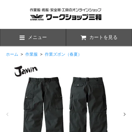
メニュー
カートを見る
ホーム
>
作業服
>
作業ズボン（春夏）