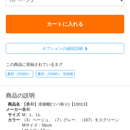
カートに入れる
オプションの値段詳細
この商品に登録されているタグ
桑和（SOWA）
桑和（SOWA） 溶接帽
商品の説明
商品名
【桑和】溶接帽(ツバ有り)【10013】
メーカー
桑和
サイズ
M、L、LL
カラー
（3）ベージュ、（7）グレー、（107）モスグリーン
Mサイズ：56cm