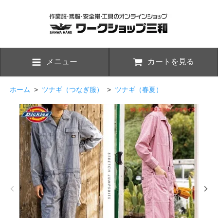
メニュー
カートを見る
ホーム
>
ツナギ（つなぎ服）
>
ツナギ（春夏）