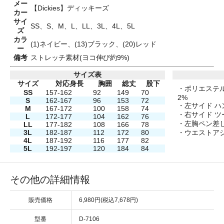
メー
【Dickies】ディッキーズ
カー
サイ
SS、S、M、L、LL、3L、4L、5L
ズ
カラ
(1)ネイビー、(13)ブラック、(20)レッド
ー
備考
ストレッチ素材(ヨコ伸び約9%)
サイズ表
サイズ
対応身長
胸囲
総丈
股下
・ポリエステル
SS
157-162
92
149
70
2%
S
162-167
96
153
72
・左サイド ハ
M
167-172
100
158
74
・右サイド ツ
L
172-177
104
162
76
・左胸ペン差
LL
177-182
108
166
78
3L
182-187
112
172
80
・ウエストア
4L
187-192
116
177
82
5L
192-197
120
184
84
その他の詳細情報
販売価格
6,980円(税込7,678円)
型番
D-7106