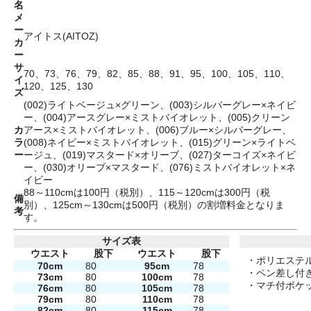
名
メ
ー
アイトス(AITOZ)
カ
ー
サ
70、73、76、79、82、85、88、91、95、100、105、110、
イ
120、125、130
ズ
(002)ライトベージュ×グリーン、(003)シルバーグレー×ネイビ
ー、(004)アースグレー×ミストバイオレット、(005)クリーン
カ
アース×ミストバイオレット、(006)ブルー×シルバーグレー、
ラ
(008)ネイビー×ミストバイオレット、(015)グリーン×ライトベ
ー
ージュ、(019)マスタード×オリーブ、(027)ターコイズ×ネイビ
ー、(030)オリーブ×マスタード、(076)ミストバイオレット×ネ
イビー
88～110cmは100円（税別）、115～120cmは300円（税
備
別）、125cm～130cmは500円（税別）の割増料金となりま
考
す。
サイズ表
ウエスト
股下
ウエスト
股下
・ポリエステル
70cm
80
95cm
78
・ペン差し付き
73cm
80
100cm
78
・マチ付ポケ
76cm
80
105cm
78
79cm
80
110cm
78
82cm
80
115cm
78