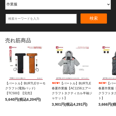
検索
売れ筋商品
【バートル】BURTLEサーモ
【バートル】BURTLE
【バー
クラフト(電熱パッド)
春夏作業服【AC1156エアー
春夏作業服【
【TC500】【完売】
クラフトタクティカル半袖ジ
クラフトタ
ャケット】
ト】
5,640円(税込6,204円)
3,901円(税込4,291円)
3,666円(